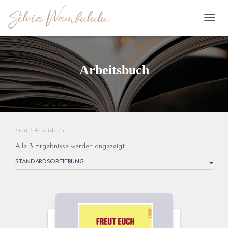
NAVI
UMSC
Arbeitsbuch
Start
/ Arbeitsbuch
Alle 3 Ergebnisse werden angezeigt