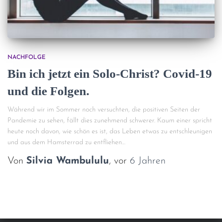
NACHFOLGE
Bin ich jetzt ein Solo-Christ? Covid-19
und die Folgen.
Während wir im Sommer noch versuchten, die positiven Seiten der
Pandemie zu sehen, fällt dies zunehmend schwerer. Kaum einer spricht
heute noch davon, wie schön es ist, das Leben etwas zu entschleunigen
und aus dem Hamsterrad zu entfliehen…
Von
Silvia Wambululu
, vor
6 Jahren