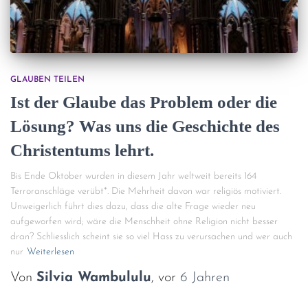
GLAUBEN TEILEN
Ist der Glaube das Problem oder die
Lösung? Was uns die Geschichte des
Christentums lehrt.
Bis Ende Oktober wurden in diesem Jahr weltweit bereits 164
Terroranschläge verübt*. Die Mehrheit davon war religiös motiviert.
Unweigerlich führt dies dazu, dass die alte Frage wieder neu
aufgeworfen wird; wäre die Menschheit ohne Religion nicht besser
dran? Schliesslich scheint sie so viel Hass zu verursachen und wer auch
nur
Weiterlesen
Von
Silvia Wambululu
, vor
6 Jahren